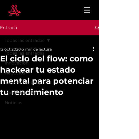
Entrada
Todas las entradas
12 oct 2020
5 min de lectura
Todas las entradas
El ciclo del flow: como
Innovación
hackear tu estado
Negocios
mental para potenciar
Growth Hacking
tu rendimiento
Migración digital
Noticias