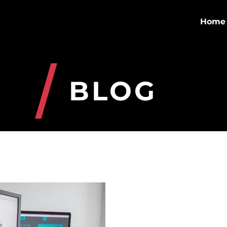
Home
BLOG
Negocios
Growth Hacking
Migración digital
Notici
3 feb 2021