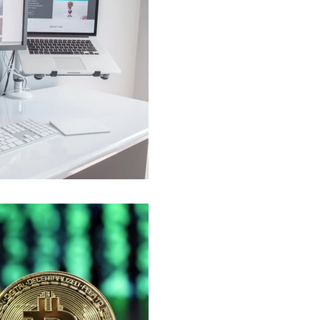
3 beneficios 
obtener de i
home office e
organización.
El Futuro del trabajo se n
pandemia provocada por e
una serie de transformaci
3 feb 2021
¿Conviene inv
criptomoneda
momento?