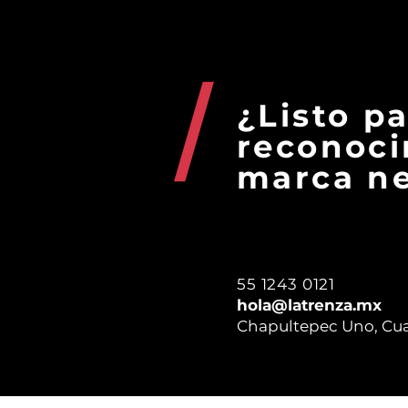
¿Listo p
reconoci
marca ne
55 1243 0121
hola@latrenza.mx
Chapultepec Uno, Cu