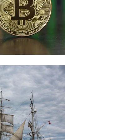
Por Alan Martínez Hidrog
este artículo (sábado 9 de
de la criptomoneda digital 
3 feb 2021
Operar un neg
definir un bu
como dirigir u
una brújula.
Por Marcelino Covarrubias 
después de todo los anti