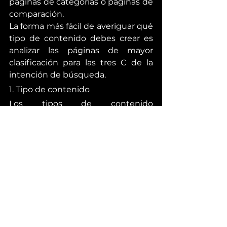
páginas de categorías o páginas de 
comparación.
La forma más fácil de averiguar qué 
tipo de contenido debes crear es 
analizar las páginas de mayor 
clasificación para las tres C de la 
intención de búsqueda.
1. Tipo de contenido
Los tipos de contenido 
generalmente se dividen en uno 
de cinco categorías: publicación de 
blog, producto, categoría, página 
de destino o video. Por ejemplo, 
todas las páginas mejor clasificadas 
para "cómo aumentar el tráfico del 
blog" son publicaciones de blog.
2. Formato del contenido
Esto se aplica principalmente a las 