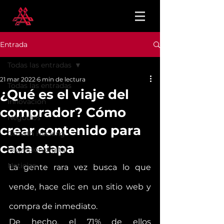
Entrada
Todas las entradas
21 mar 2022
6 min de lectura
Todas las entradas
¿Qué es el viaje del
Innovación
comprador? Cómo
Negocios
crear contenido para
Growth Hacking
cada etapa
Migración digital
Noticias
La gente rara vez busca lo que 
vende, hace clic en un sitio web y 
compra de inmediato.
De hecho, el 71% de ellos  