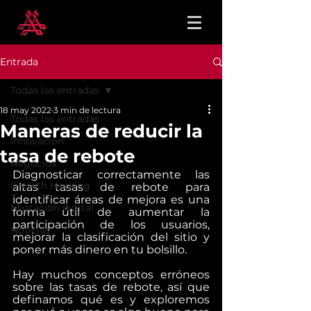
Entrada
Todas las entradas
18 may 2022
3 min de lectura
Todas las entradas
Maneras de reducir la
Innovación
tasa de rebote
Negocios
Diagnosticar correctamente las 
Growth Hacking
altas tasas de rebote para 
identificar áreas de mejora es una 
Migración digital
forma útil de aumentar la 
participación de los usuarios, 
Noticias
mejorar la clasificación del sitio y 
poner más dinero en tu bolsillo.
Hay muchos conceptos erróneos 
sobre las tasas de rebote, así que 
definamos qué es y exploremos 