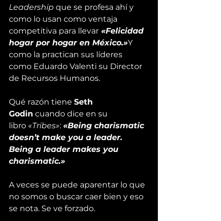
Leadership
 que se profesa ahí y 
como lo usan como ventaja 
competitiva para llevar
 «Felicidad 
hogar por hogar en México.»
Y 
como la practican sus líderes 
como 
Eduardo Valenti 
su Director 
de Recursos Humanos.
Qué razón tiene 
Seth 
Godin
 cuando dice en su 
libro 
«Tribes»
: 
«Being charismatic 
doesn’t make you a leader. 
Being a leader makes you 
charismatic.»
A veces se puede aparentar lo que 
no somos o buscar caer bien y eso 
se nota. Se ve forzado.