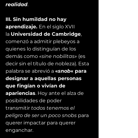
realidad
.
III. Sin humildad no hay 
aprendizaje. 
En el siglo XVII 
la 
Universidad de Cambridge
, 
comenzó a admitir plebeyos a 
quienes lo distinguían de los 
demás como 
«sine nobilitas» 
(es 
decir sin el título de nobleza). Esta 
palabra se abrevió a 
«
snob
« para 
designar a aquellas personas 
que fingían o vivían de 
apariencias
. Hoy ante el alza de 
posibilidades de poder 
transmitir 
todos tenemos el 
peligro de ser un poco snobs 
para 
querer impactar para querer 
enganchar.