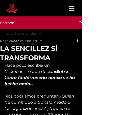
Entrada
Todas las entradas
6 ago 2020
3 min de lectura
Todas las entradas
LA SENCILLEZ SÍ
Innovación
TRANSFORMA
Negocios
Hace poco escribía un 
Growth Hacking
Microcuento que decía: 
«Entre 
Migración digital
tanta fanfarronería nunca se ha 
hecho nada.»
Noticias
Nos podríamos preguntar: 
¿Quién 
ha cambiado o transformado a 
las organizaciones? ¿A quién te 
dan ganas de seguir?
 Seguro te 