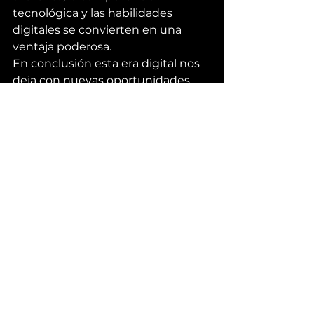
tecnológica y las habilidades 
digitales se convierten en una 
ventaja poderosa.
En conclusión esta era digital nos 
deja con nuevas oportunidades 
para recolectar información y 
analizar tanto a la empresa como a 
los clientes. Nosotros nos 
dedicamos a el análisis de esta 
información para adaptarla de la 
mejor manera posible a tu 
empresa y posicionarte en el 
mundo digital, ayudando a tu 
empresa a beneficiarse de estas 
nuevas oportunidades digitales. 
Para más información de nuestros 
servicios da 
click aquí
Innovación
Negocios