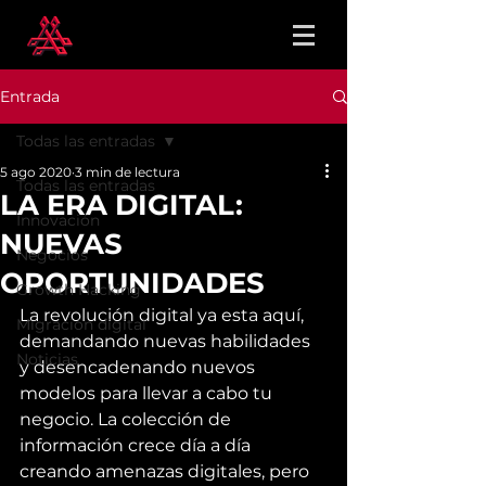
Entrada
Todas las entradas
5 ago 2020
3 min de lectura
Todas las entradas
LA ERA DIGITAL:
Innovación
NUEVAS
Negocios
OPORTUNIDADES
Growth Hacking
La revolución digital ya esta aquí, 
Migración digital
demandando nuevas habilidades 
Noticias
y desencadenando nuevos 
modelos para llevar a cabo tu 
negocio. La colección de 
información crece día a día 
creando amenazas digitales, pero 