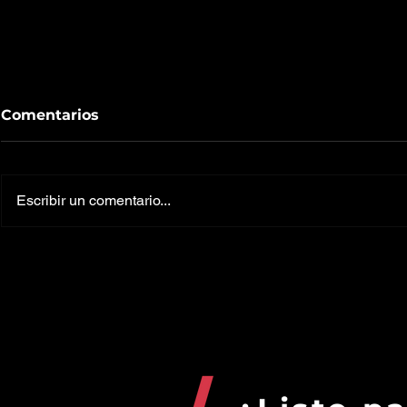
Comentarios
Escribir un comentario...
Una herramienta para
¿Conviene 
saber específicamente
criptomon
en dónde reside tu valor
momento
agregado.