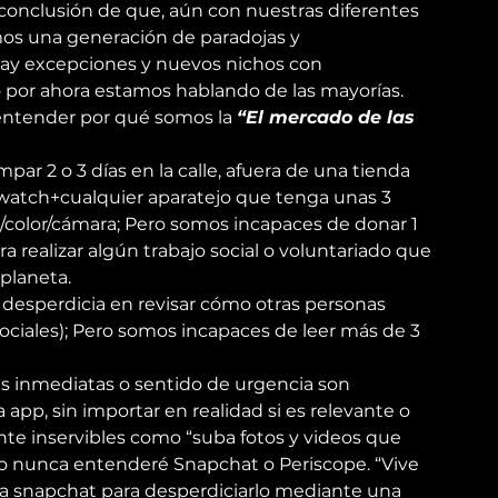
a conclusión de que, aún con nuestras diferentes 
mos una generación de paradojas y 
ay excepciones y nuevos nichos con 
 por ahora estamos hablando de las mayorías.
ntender por qué somos la 
“El mercado de las 
ar 2 o 3 días en la calle, afuera de una tienda 
watch+cualquier aparatejo que tenga unas 3 
color/cámara; Pero somos incapaces de donar 1 
 realizar algún trabajo social o voluntariado que 
 planeta.
 desperdicia en revisar cómo otras personas 
ociales); Pero somos incapaces de leer más de 3 
s inmediatas o sentido de urgencia son 
 app, sin importar en realidad si es relevante o 
te inservibles como “suba fotos y videos que 
o nunca entenderé Snapchat o Periscope. “Vive 
usa snapchat para desperdiciarlo mediante una 