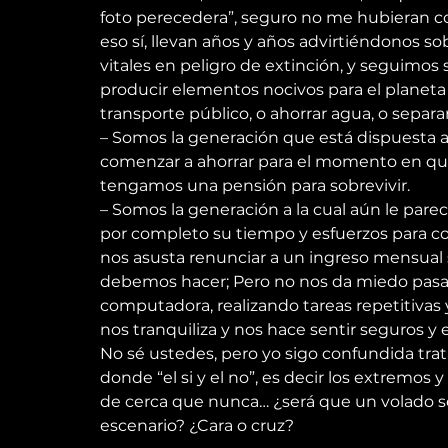
foto perecedera”, seguro no me hubieran co
eso sí, llevan años y años advirtiéndonos sob
vitales en peligro de extinción, y seguimos 
producir elementos nocivos para el planeta c
transporte público, o ahorrar agua, o separar 
– Somos la generación que está dispuesta a
comenzar a ahorrar para el momento en que 
tengamos una pensión para sobrevivir.
– Somos la generación a la cual aún le parec
por completo su tiempo y esfuerzos para co
nos asusta renunciar a un ingreso mensual 
debemos hacer; Pero no nos da miedo pasar
computadora, realizando tareas repetitivas
nos tranquiliza y nos hace sentir seguros y 
No sé ustedes, pero yo sigo confundida tr
donde “el si y el no”, es decir los extremos 
de cerca que nunca… ¿será que un volado se
escenario? ¿Cara o cruz?