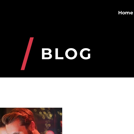
Home
BLOG
Negocios
Growth Hacking
Migración digital
Notici
23 nov 2020