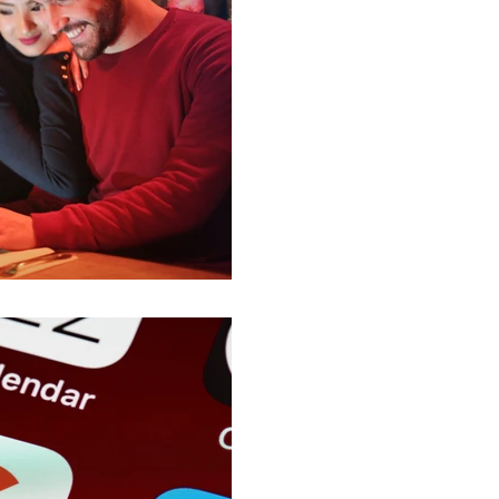
México, el paí
Latinoaméric
ventas en lín
El mercado mexicano co
aproximadamente 80 mill
una gran oportunidad para
potenciar...
20 oct 2020
SEO trends pa
la mejor estra
El año 2020, como ningún