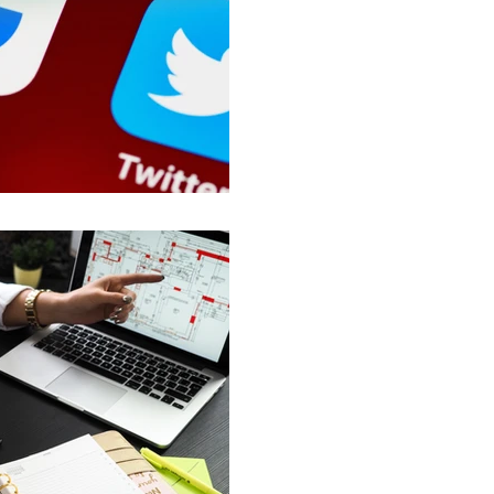
manera radical las tenden
Fuimos testigos de una gr
22 sept 2020
Tu plan de m
fácil, rápido y
¿Qué es un plan de merca
mercadotecnia de una e
que parte del análisis de l