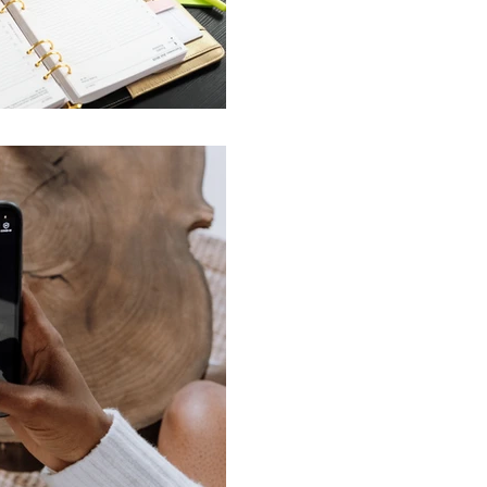
22 sept 2020
Stich: la nuev
TikTok
Con una vibra muy parecid
su momento, TikTok inici
con una nueva función...