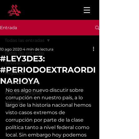
Entrada
Todas las entradas
10 ago 2020
4 min de lectura
Todas las entradas
#LEY3DE3:
Innovación
#PERIODOEXTRAORDI
Negocios
NARIOYA
Growth Hacking
No es algo nuevo discutir sobre 
Migración digital
corrupción en nuestro país, a lo 
Noticias
largo de la historia nacional hemos 
visto casos extremos de 
corrupción por parte de la clase 
política tanto a nivel federal como 
local. Sin embargo hoy podemos 