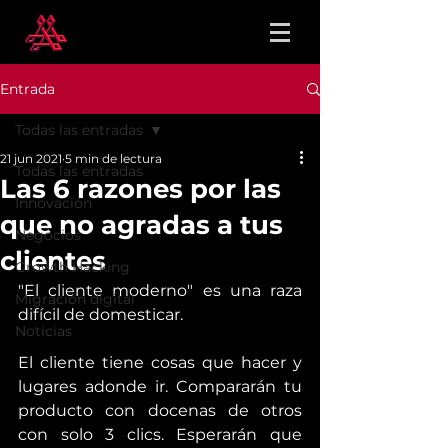
Entrada
Todas las entradas
21 jun 2021
5 min de lectura
Todas las entradas
Las 6 razones por las
Innovación
que no agradas a tus
Negocios
clientes
Growth Hacking
"El cliente moderno" es una raza 
Migración digital
difícil de domesticar.
Noticias
El cliente tiene cosas que hacer y 
lugares adonde ir. Compararán tu 
producto con docenas de otros 
con solo 3 clics. Esperarán que 