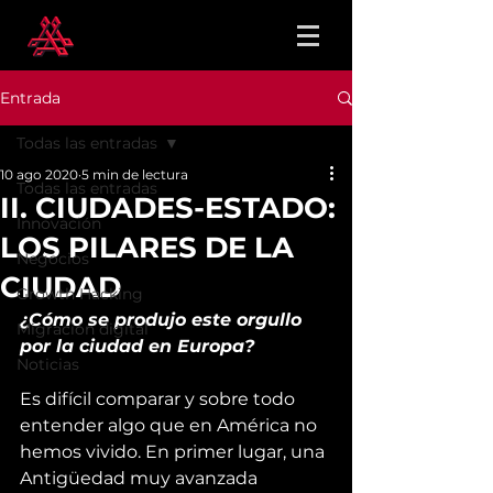
Entrada
Todas las entradas
10 ago 2020
5 min de lectura
Todas las entradas
II. CIUDADES-ESTADO:
Innovación
LOS PILARES DE LA
Negocios
CIUDAD
Growth Hacking
¿Cómo se produjo este orgullo 
Migración digital
por la ciudad en Europa? 
Noticias
Es difícil comparar y sobre todo 
entender algo que en América no 
hemos vivido. En primer lugar, una 
Antigüedad muy avanzada 