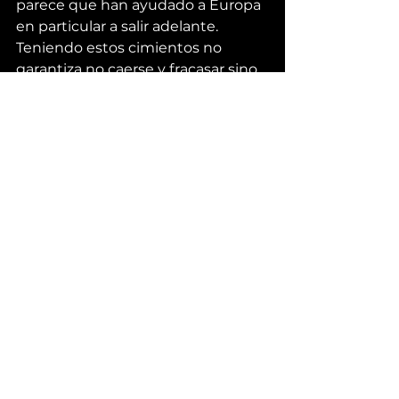
parece que han ayudado a Europa 
en particular a salir adelante. 
Teniendo estos cimientos no 
garantiza no caerse y fracasar sino 
la capacidad de levantarse y 
reinventarse.
En la «oscura» Edad Media 
comenzaron unos «oscuros» 
monjes a pensar en los 
monasterios, que después se 
convertirían en las Universidades 
comenzando en el año 1088 en 
Bolonia. Con el único propósito de 
buscar la Verdad. Después se 
unirían a esta locura monástica 
otras ciudades: Oxford, Salamanca, 
París.  Es cierto que no era para 
todos pero hizo comenzar una 