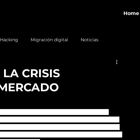
Home
 Hacking
Migración digital
Noticias
LA CRISIS
 MERCADO
ica que ha hecho que más de 2 millones de 
 años. La producción petrolera se encuentra en 
 está desgastado y no responde a las necesidades 
damente los ahorros de la clase obrera. Esta es la 