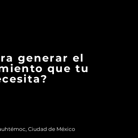
 DE LOS MIL
#DINOALAGUERRASUCI
COMPARTE PROPUESTA
NO BASURA
ara generar el
miento que tu
cesita?
auhtémoc, Ciudad de México