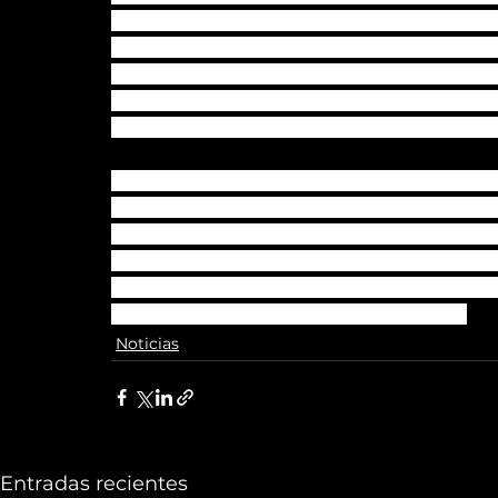
partidista ha frenado grandes proyectos en 
empresarios han decidido volver a invertir 
Reconquista de Sabana Grande” está en ma
también el proyecto de Zona Rental, que has
proyecto inmobiliario más ambicioso de to
Todo esto está sucediendo en Caracas por se
pero las inversiones se extienden a las princi
venezolana para algunos es también una bu
que desde ya han comenzado a invertir en l
venezolanos no se rinden y le siguen apostand
adversas para emprender en Venezuela.
Noticias
Entradas recientes