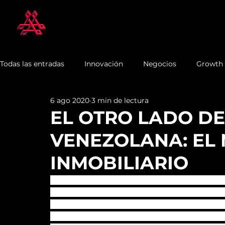
Todas las entradas
Innovación
Negocios
Growth
6 ago 2020
3 min de lectura
EL OTRO LADO DE 
VENEZOLANA: EL
INMOBILIARIO
Venezuela vive una profunda crisis económ
venezolanos hayan emigrado en los últimos
caída libre. El sistema político venezolano
de los ciudadanos. La inflación se come rápi