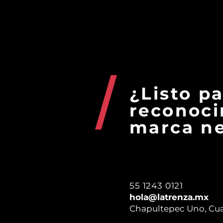
Anuncian otra candidata
EL MÉXICO
para ser la vacuna contra
ROSTROS
el COVID 19.
¿Listo p
reconoci
marca ne
55 1243 0121
hola@latrenza.mx
Chapultepec Uno, Cu