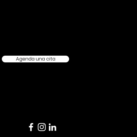
A:
S,
Agenda una cita