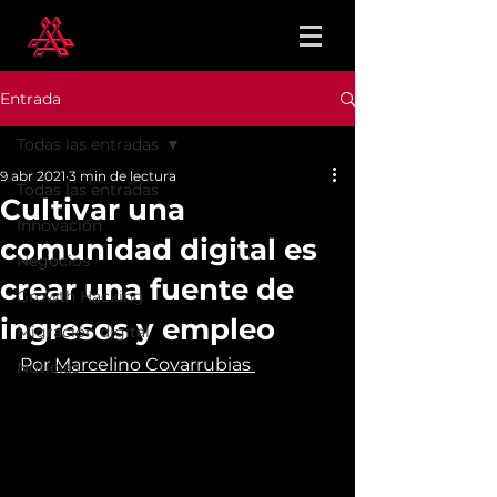
Entrada
Todas las entradas
9 abr 2021
3 min de lectura
Todas las entradas
Cultivar una
Innovación
comunidad digital es
Negocios
crear una fuente de
Growth Hacking
ingresos y empleo
Migración digital
Por 
Marcelino Covarrubias 
Noticias