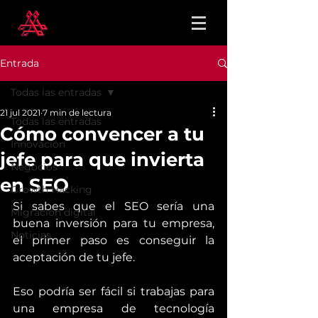
Entrada
Todas las entradas
21 jul 2021
7 min de lectura
Todas las entradas
Cómo convencer a tu
Innovación
jefe para que invierta
Negocios
en SEO
Growth Hacking
Si sabes que el SEO sería una 
Migración digital
buena inversión para tu empresa, 
Noticias
el primer paso es conseguir la 
aceptación de tu jefe.
Eso podría ser fácil si trabajas para 
una empresa de tecnología 