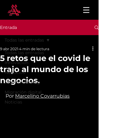
Entrada
Todas las entradas
9 abr 2021
4 min de lectura
Todas las entradas
5 retos que el covid le
Innovación
trajo al mundo de los
Negocios
negocios.
Growth Hacking
Migración digital
Por 
Marcelino Covarrubias
Noticias