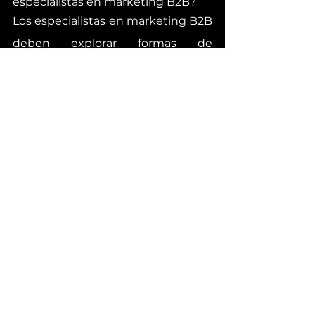
especialistas en marketing B2B? 
Los especialistas en marketing B2B 
deben explorar formas de 
incorporar personas influyentes en 
su marketing, ya sea a través de 
empleados, clientes o personas 
influyentes en las redes sociales.
Mito 5: El marketing de 
influencers no tiene 
reglas.
En un comunicado de prensa de 
octubre de 2021 , la Comisión 
Federal de Comercio dijo que 
oficialmente notificaron a cientos 