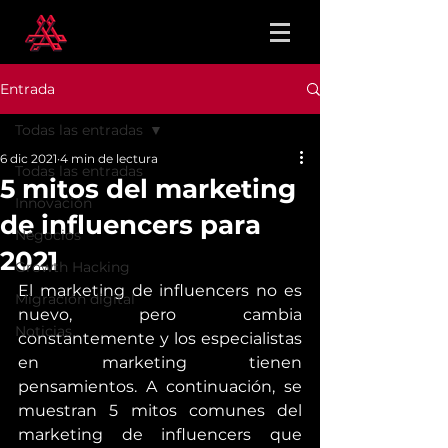
Entrada
Todas las entradas
6 dic 2021
4 min de lectura
Todas las entradas
5 mitos del marketing
Innovación
de influencers para
Negocios
2021
Growth Hacking
El marketing de influencers no es 
Migración digital
nuevo, pero cambia 
Noticias
constantemente y los especialistas 
en marketing tienen 
pensamientos. A continuación, se 
muestran 5 mitos comunes del 
marketing de influencers que 