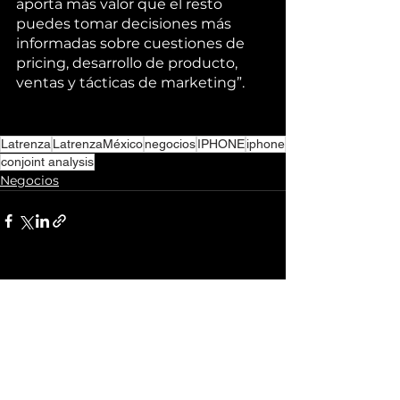
aporta más valor que el resto 
puedes tomar decisiones más 
informadas sobre cuestiones de 
pricing, desarrollo de producto, 
ventas y tácticas de marketing”. 
Latrenza
LatrenzaMéxico
negocios
IPHONE
iphone
conjoint analysis
Negocios
Ver todo
Entradas recientes