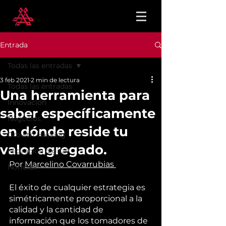
Entrada
Todas las entradas
3 feb 2021
2 min de lectura
Todas las entradas
Una herramienta para
Innovación
saber específicamente
Negocios
en dónde reside tu
Growth Hacking
valor agregado.
Migración digital
Por 
Marcelino Covarrubias 
Noticias
El éxito de cualquier estrategia es 
simétricamente proporcional a la 
calidad y la cantidad de 
información que los tomadores de 