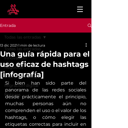
Entrada
Todas las entradas
13 dic 2021
1 min de lectura
Todas las entradas
Una guía rápida para el
Innovación
uso eficaz de hashtags
Negocios
[infografía]
Growth Hacking
Si bien han sido parte del 
Migración digital
panorama de las redes sociales 
Noticias
desde prácticamente el principio, 
muchas personas aún no 
comprenden el uso o el valor de los 
hashtags, o cómo elegir las 
etiquetas correctas para incluir en 