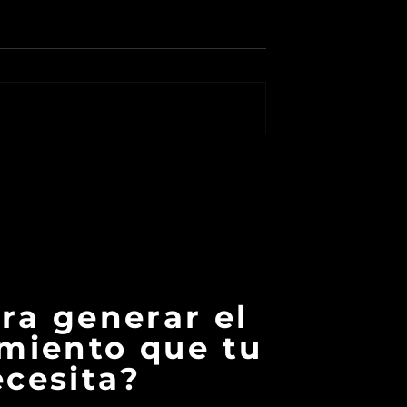
 atrasarse: Una
Anuncian otra candidat
a de
para ser la vacuna cont
idad para
el COVID 19.
istraídas
ara generar el
miento que tu
cesita?