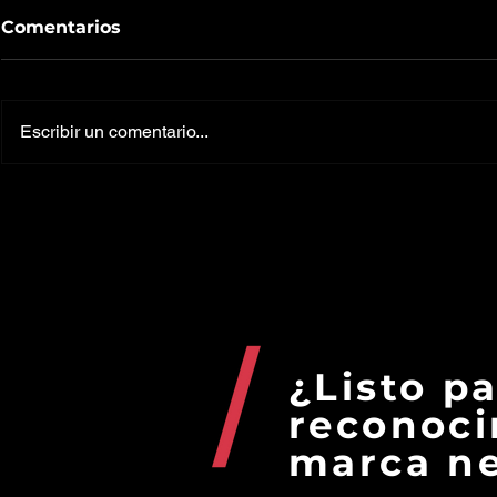
Comentarios
Escribir un comentario...
¿Conviene invertir en
El Arte de
criptomonedas en este
alternativ
momento?
productiv
personas d
¿Listo p
reconoci
marca ne