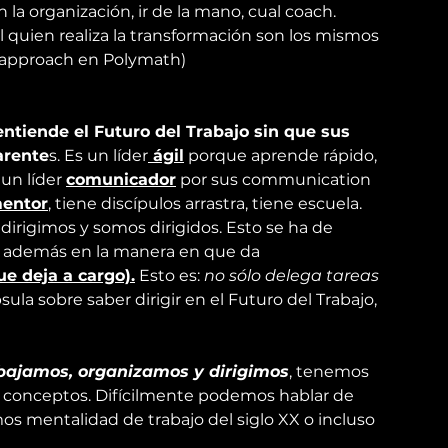
a organización, ir de la mano, cual coach. 
l quien realiza la transformación son los mismos 
 approach 
en 
Polymath
)
entiende el Futuro del Trabajo sin que sus 
arente
s. Es un líder
 ágil
 porque aprende rápido, 
un líder 
comunicador
 por sus communication 
entor
, tiene discípulos arrastra, tiene escuela.
 dirigimos y somos dirigidos. Esto se ha de 
a, además en la manera en que da 
e deja a cargo).
 Esto es: 
no sólo delega tareas 
ula sobre saber dirigir en el Futuro del Trabajo, 
bajamos, organizamos y dirigimos
, tenemos 
 conceptos. Difícilmente podemos hablar de 
os mentalidad de trabajo del siglo XX o incluso 