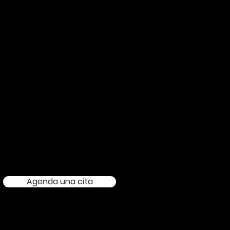
a
ra
Agenda una cita