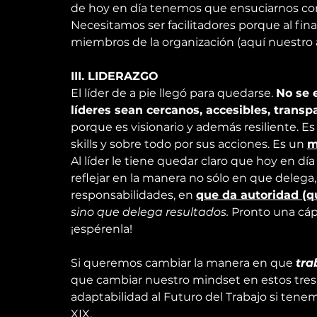
de hoy en día tenemos que ensuciarnos con l
Necesitamos ser facilitadores porque al fina
miembros de la organización (
aquí nuestro
III. LIDERAZGO
El líder de a pie llegó para quedarse. 
No se 
líderes sean cercanos, accesibles, transp
porque es visionario y además resiliente. Es 
skills y sobre todo por sus acciones. Es un 
m
Al líder le tiene quedar claro que hoy en día
reflejar en la manera no sólo en que deleg
responsabilidades, en 
que da autoridad (qu
sino que delega resultados.
 Pronto una cáps
¡espérenla!
Si queremos cambiar la manera en que 
tra
que cambiar nuestro mindset en estos tres
adaptabilidad al Futuro del Trabajo si tenem
XIX.