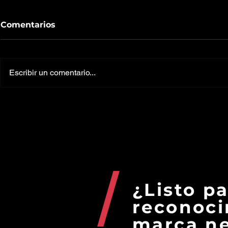
Comentarios
Escribir un comentario...
¿Qué es el contenido
3 benefic
ganado o “Earned media”
obtener d
y para qué sirve?
home offic
organizaci
¿Listo p
reconoci
marca ne