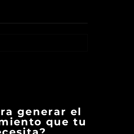
ios que puedes
Una herramienta para
e implementar
saber específicamente
e en tu
en dónde reside tu valo
ón.
agregado.
ara generar el
miento que tu
cesita?