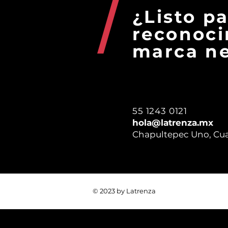
¿Listo p
reconoci
marca ne
55 1243 0121
hola@latrenza.mx
Chapultepec Uno, Cu
© 2023 by Latrenza