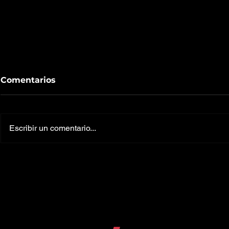
Comentarios
Escribir un comentario...
Una herramienta para
¿Conviene 
saber específicamente
criptomon
en dónde reside tu valor
momento
agregado.