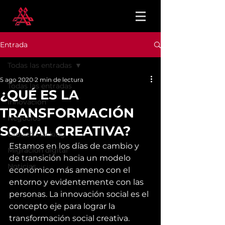
Entrada
Todas las entradas
5 ago 2020
2 min de lectura
Todas las entradas
¿QUÉ ES LA
Innovación
TRANSFORMACIÓN
Negocios
SOCIAL CREATIVA?
Growth Hacking
Estamos en los días de cambio y 
Migración digital
de transición hacia un modelo 
Noticias
económico más ameno con el 
entorno y evidentemente con las 
personas. La innovación social es el 
concepto eje para lograr la 
transformación social creativa.