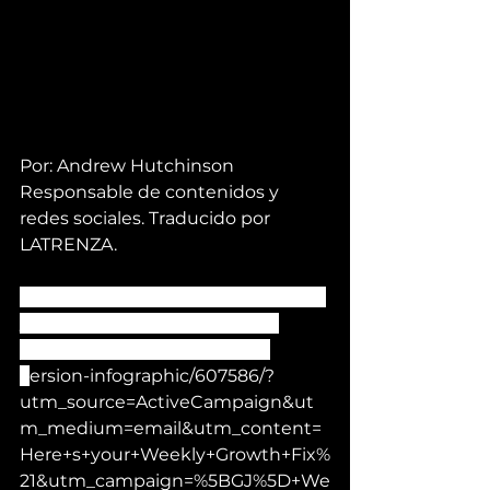
Por: Andrew Hutchinson
Responsable de contenidos y 
redes sociales. Traducido por 
LATRENZA.
https://www.socialmediatoday.com
/news/what-happens-on-the-
internet-every-minute-2021-
v
ersion-infographic/607586/?
utm_source=ActiveCampaign&ut
m_medium=email&utm_content=
Here+s+your+Weekly+Growth+Fix%
21&utm_campaign=%5BGJ%5D+We