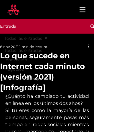
Entrada
Todas las entradas
8 nov 2021
1 min de lectura
Todas las entradas
Lo que sucede en
Innovación
Internet cada minuto
Negocios
(versión 2021)
Growth Hacking
[Infografía]
Migración digital
¿Cuánto ha cambiado tu actividad 
Noticias
en línea en los últimos dos años?
Si tú eres como la mayoría de las 
personas, seguramente pasas más 
tiempo en redes sociales mientras 
buscas mantenerte conectado y 