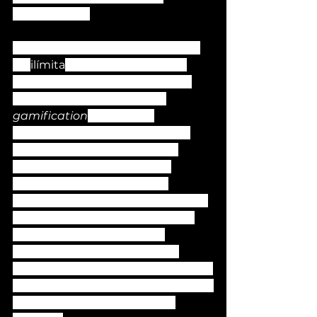
desarrollados.
El talento involucrado en las filas 
de 
ilímita
 conforma un equipo 
para experimentar el desarrollo 
social con profesionales de 
gamification
, médicos e 
investigadores sociales. Lo cual 
siempre les pone de cara a la 
innovación, su fórmula es el 
talento que conjugan. Para 
combinarlo con las tecnologías de 
la percepción y explorar nuevos 
tratamientos digitales con 
contenidos elaborados entre 
especialistas en ciencias médicas y 
técnica digital de programación en 
torno a las realidades mixtas 