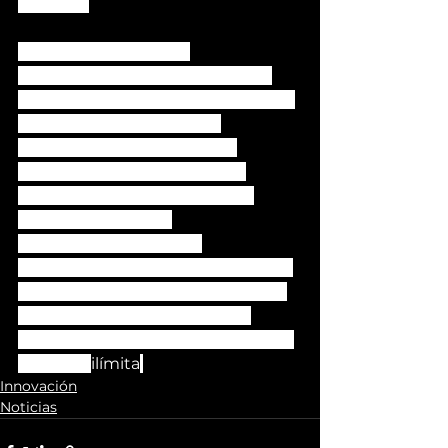
digitales.
Ahora se encuentran 
desarrollando un producto que 
contenga la inteligencia artificial y 
la inteligencia emocional 
fomentada por contenidos 
creados por especialistas en 
distintas ciencias aplicadas al 
desarrollo humano.
La creación de centros 
especializados para la atención de 
afecciones neurofisiológicas es el 
siguiente paso del desarrollo 
multidisciplinar y tecnológico que 
propone 
ilímita
.
Innovación
Noticias