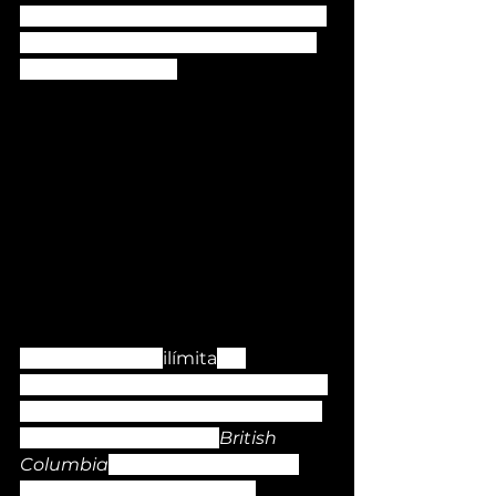
principios del 2000 y que no tiene 
medición inmediata, más que de 
manera somática.
La presencia de 
ilímita
 se 
encuentra en Canadá con alianzas 
en investigación exactamente en 
la ciudad de Toronto y 
British 
Columbia
 donde se explora un 
enfoque social para países 