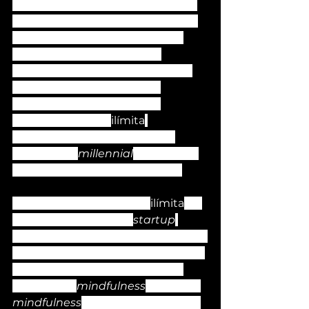
micro inversionistas que rompen 
todos los esquemas establecidos 
para interpretar el papel de los 
ángeles inversionistas que 
impulsan la innovación social, ya 
que la mayoría de quienes 
generaron la atmósfera de 
lanzamiento para 
ilímita
pertenecen a la denominada 
generación 
millennial
. En un país 
sub desarrollado como México.
Podemos confirmar que 
ilímita
 se 
ha convertido en una 
startup
vibrante gracias a la experiencia de 
los fundadores en torno a las áreas 
de creación de propuestas por 
encima del 
mindfulness
 ya que el 
mindfulness
 es una propuesta de 