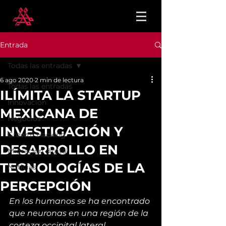
Entrada
Todas las entradas
6 ago 2020
2 min de lectura
Todas las entradas
ILÍMITA LA STARTUP
Innovación
MEXICANA DE
Negocios
INVESTIGACIÓN Y
Growth Hacking
DESARROLLO EN
Migración digital
TECNOLOGÍAS DE LA
Noticias
PERCEPCIÓN
En los humanos se ha encontrado 
que neuronas en una región de la 
corteza occipital lateral 