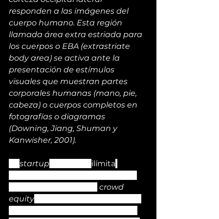
responden a las imágenes del 
cuerpo humano. Esta región 
llamada área extra estriada para 
los cuerpos o EBA (extrastriate 
body area) se activa ante la 
presentación de estímulos 
visuales que muestran partes 
corporales humanas (mano, pie, 
cabeza) o cuerpos completos en 
fotografías o diagramas 
(Downing, Jiang, Shuman y 
Kanwisher, 2001). 
La 
startup
 mexicana 
ilímita
enfocada en su primer fase en la 
captación de inversión
 crowd 
equity
 desde hace más de 3 años 
ha generado una comunidad de 