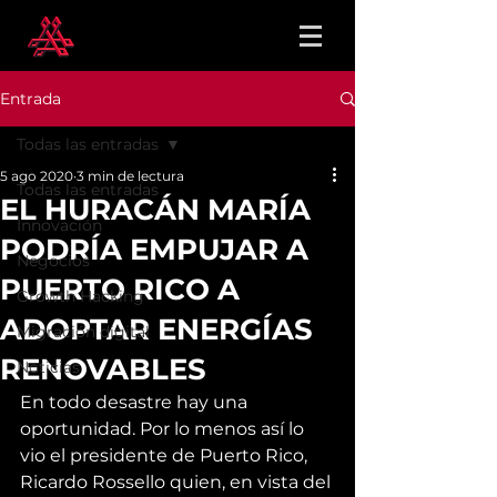
Entrada
Todas las entradas
5 ago 2020
3 min de lectura
Todas las entradas
EL HURACÁN MARÍA
Innovación
PODRÍA EMPUJAR A
Negocios
PUERTO RICO A
Growth Hacking
ADOPTAR ENERGÍAS
Migración digital
RENOVABLES
Noticias
En todo desastre hay una 
oportunidad. Por lo menos así lo 
vio el presidente de Puerto Rico, 
Ricardo Rossello quien, en vista del 