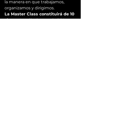
la manera en que trabajamos, 
organizamos y dirigimos.
La Master Class constituirá de 10 
clases.
 Los días jueves de 7:30 pm 
a 10 pm del 19 de abril al 21 de junio 
del presente año. Tendrá lugar en 
el 
WOR Business Center
: Av. 
Eugenio Garza Sada 
#3820
 en el 
piso 8 de la Torre 
Micropolis
.
Los módulos son los siguientes:
A) Construcción de Organizaciones 
Responsivas; B) Construcción de 
Equipos colaborativos y ágiles; C) 
Prácticas y Formas de Trabajo 
Ágiles; D) Liderazgo Responsivo; E) 
Transformación y Diseño 
Organizacional para el Futuro del 
Trabajo.