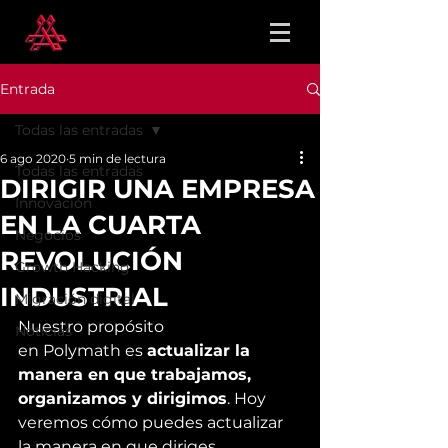
Entrada
Todas las entradas
6 ago 2020
5 min de lectura
Todas las entradas
DIRIGIR UNA EMPRESA
Innovación
EN LA CUARTA
Negocios
REVOLUCIÓN
Growth Hacking
INDUSTRIAL
Migración digital
Nuestro propósito 
Noticias
en 
Polymath
 es 
actualizar
 la 
manera en que trabajamos, 
organizamos y dirigimos
. Hoy 
veremos cómo puedes actualizar 
la manera en que diriges.