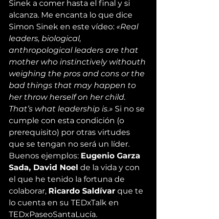
Sinek a comer hasta el final y si 
alcanza. Me encanta lo que dice 
Simon Sinek en este 
vídeo
: 
«Real 
leaders, biological, 
anthropological leaders are that 
mother who instinctively withouth 
weighing the pros and cons or the 
bad things that may happen to 
her throw herself on her child. 
That’s what leadership is.» 
Si no se 
cumple con esta condición (o 
prerequisito) por otras virtudes 
que se tengan no será un líder. 
Buenos ejemplos: 
Eugenio Garza 
Sada, David Noel
 de la vida y con 
el que he tenido la fortuna de 
colaborar, 
Ricardo Saldívar
 que te 
lo cuenta en su 
TEDxTalk en 
TEDxPaseoSantaLucía
.