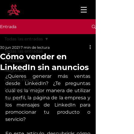
Entrada
Todas las entradas
30 jun 2021
7 min de lectura
Todas las entradas
Cómo vender en
Innovación
LinkedIn sin anuncios
Negocios
¿Quieres generar más ventas 
Growth Hacking
desde LinkedIn? ¿Te preguntas 
Migración digital
cuál es la mejor manera de utilizar 
tu perfil, la página de la empresa y 
Noticias
los mensajes de LinkedIn para 
promocionar tu producto o 
servicio?
En este artículo, descubrirás cómo 