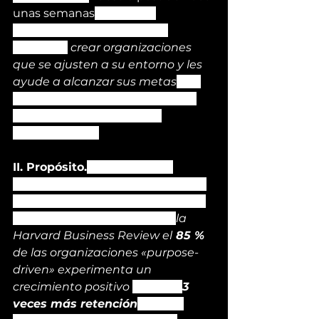
unas semanas
. El Diseño 
Organizacional tiene como 
propósito
 crear organizaciones 
que se ajusten a su entorno y les 
ayude a alcanzar sus metas
. De 
ahí que principalmente seamos 
una consultora de Diseño 
Organizacional.
II. Propósito.
 Convertir a las 
organizaciones que les mueva un 
propósito claro y no sólo el dinero 
(profit over purpose). Según 
la 
Harvard Business Review el
 85 %
de las organizaciones «purpose-
driven» experimenta un 
crecimiento positivo 
y tienen 
3 
veces más retención
 que las 