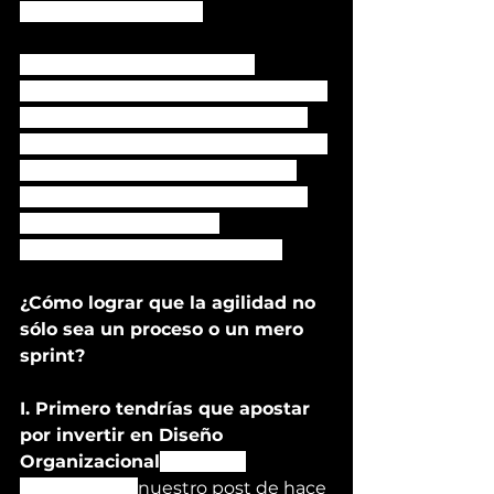
revolución industrial.
Quizás ahora mismo en tu 
organización tengan ese deseo de 
ser una organización ágil. Quizás 
en un futuro (o ya en un presente) 
ser ágil será como el control de 
calidad de los 90’s o el traslado a 
las páginas web de las 
organizaciones en los 2000´s.
¿Cómo lograr que la agilidad no 
sólo sea un proceso o un mero 
sprint?
I. Primero tendrías que apostar 
por invertir en Diseño 
Organizacional
, como te 
decíamos en 
nuestro post de hace 