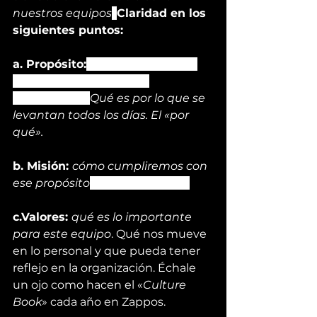
nuestros equipos
. 
Claridad en los 
siguientes puntos:
a. Propósito:
 está directamente 
ligado al propósito de la 
organización. 
Qué es por lo que se 
levantan todos los días. El «por 
qué».
b. Misión: 
cómo cumpliremos con 
ese propósito
. Nuestro «cómo».
c.Valores: 
qué es lo importante 
para este equipo
. Qué nos mueve 
en lo personal y que pueda tener 
reflejo en la organización. Échale 
un 
ojo
 como hacen el «
Culture 
Book
» cada año en Zappos.