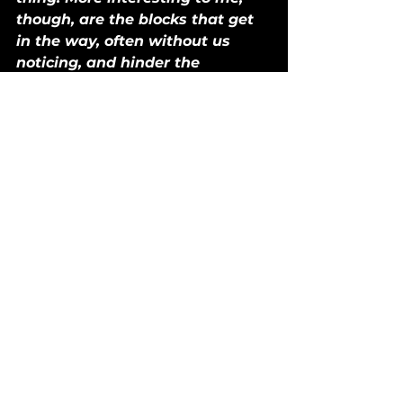
though, are the blocks that get 
in the way, often without us 
noticing, and hinder the 
creativity that resides within 
any thriving company.» 
(De 
hecho esta cita está en nuestra 
página web como un reminder 
constante del por qué existimos).
De ahí que nos encante nuestro 
approach de
 ir de lo general a lo 
particular 
para no quedarnos 
atorados en modas y que nos 
permita al igual que 
recomendamos a nuestros 
clientes 
actualizar 
constantemente la manera en 
que trabajamos, organizamos y 