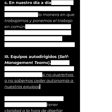
c. En nuestro día a día
. Recuerda 
que la Cultura Organizacional no 
es otra cosa que 
la manera en que 
trabajamos y ponemos el trabajo 
en común
. Valdría la pena que te 
preguntaras cómo es esa cultura 
en tu organización. Cómo se 
aterriza tu propósito en tu día a día.
III. Equipos autodirigidos (
Self-
Management Teams
).
 De nada 
nos sirve apostar por la agilidad de 
nuestros procesos 
si no queremos 
o no sabemos ceder autonomía a 
nuestros equipos
.
Para que esta autonomía sea 
posible necesitamos 
tener 
claridad a la hora de diseñar 