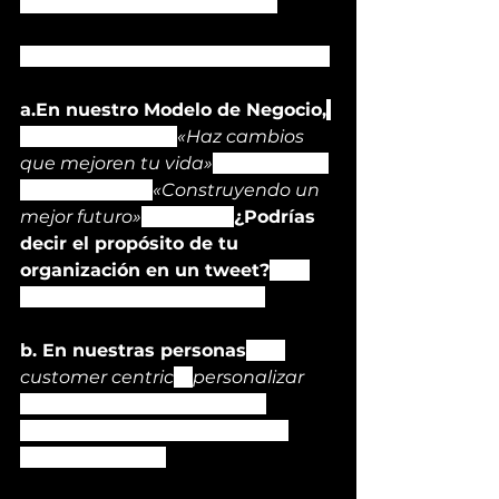
organizaciones sin propósito.
Propósito se refleja en lo siguiente:
a.En nuestro Modelo de Negocio,
todo parte de ahí.
«Haz cambios 
que mejoren tu vida»
 – The Home 
Depot México; 
«Construyendo un 
mejor futuro»
 – CEMEX. 
¿Podrías 
decir el propósito de tu 
organización en un tweet?
 (De 
los de antes 139 caracteres).
b. En nuestras personas
, ser 
customer centric
 y 
personalizar 
hacia dentro. Que nuestros 
colaboradores tengan control 
sobre su trabajo.