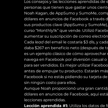
Los consejos y las lecciones aprendidas de 
personas que tienen que gastar unos cient
Noah Kagan, de AppSumo y SumoMe, compar
dólares en anuncios de Facebook a través d
sus productos clave (AppSumo y SumoMe),
curso “Monthly1k” que vende. Utilizó Faceboo
aumentar su suscripción de correo electróni
Cada 
lead
 del email le costaría $3 dls, y ca
daba $267 en beneficio neto (después de tod
es un ejemplo clásico de cómo aprovechar 
navega en Facebook por diversión casual o p
para ser vendidos. Es mejor utilizar Faceboo
antes de empujar tu producto. Estarán más 
Facebook si no estás pidiendo su tarjeta de
sin ningún costo para ellos.
Aunque Noah proporcionó una gran cantida
dólares en anuncios de Facebook, aquí están
lecciones aprendidas.
Lección aprendida 
#1
: 
Utiliza los datos de 