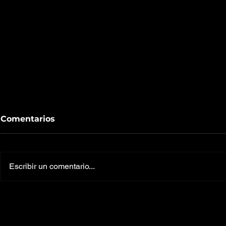
Comentarios
Escribir un comentario...
¿Conviene invertir en
El Arte de
criptomonedas en este
alternativ
momento?
productiv