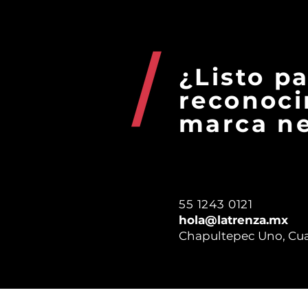
personas d
¿Listo p
reconoci
marca ne
55 1243 0121
hola@latrenza.mx
Chapultepec Uno, Cu