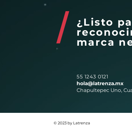
¿Listo p
reconoci
marca ne
55 1243 0121
hola@latrenza.mx
Chapultepec Uno, Cu
© 2023 by Latrenza