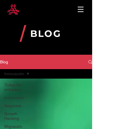
BLOG
Blog
Innovación
Todas las
entradas
Innovación
Negocios
Growth
Hacking
Migración